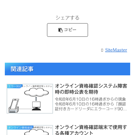
シェアする
コピー
SiteMaster
関連記事
オンライン資格確認システム障害
エラー対応
時の即時公表を期待
令和8年6月10日の16時過ぎからの現象
令和8年6月10日の16時過ぎから「顔認
証付きカードリーダにエラーコード901
が表示されます」と連絡が入るようにな
りました。エラーコード901は「オンラ
イン資格確認等システム障害」を示して
オンライン資格確認端末で使用す
オンライン資格確認
います。この...
る各種アカウント