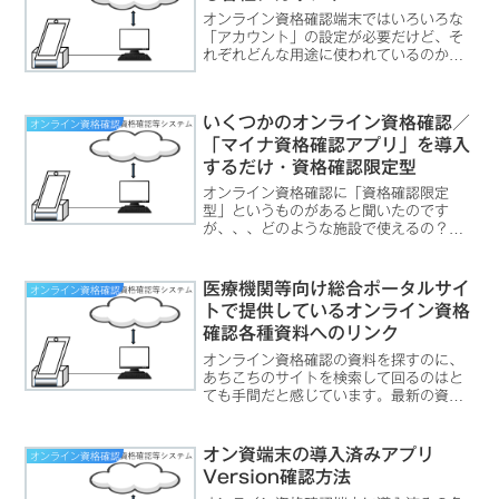
オンライン資格確認端末ではいろいろな
「アカウント」の設定が必要だけど、そ
れぞれどんな用途に使われているのかわ
からないよ。オンライン資格確認端末の
複数のアカウントオンライン資格確認端
末を動作させるためには、複数のアカウ
いくつかのオンライン資格確認／
オンライン資格確認
ント設定が必要です。レセ...
「マイナ資格確認アプリ」を導入
するだけ・資格確認限定型
オンライン資格確認に「資格確認限定
型」というものがあると聞いたのです
が、、、どのような施設で使えるの？今
までのオンライン資格確認との違いは？
「資格確認限定型」のオンライン資格確
認とは？オンライン資格確認（資格確認
医療機関等向け総合ポータルサイ
オンライン資格確認
限定型：簡素な資格確認の仕組...
トで提供しているオンライン資格
確認各種資料へのリンク
オンライン資格確認の資料を探すのに、
あちこちのサイトを検索して回るのはと
ても手間だと感じています。最新の資料
が一カ所で閲覧可能なら便利なのだけれ
ど。「医療機関等向けポータルサイト」
が「医療機関等向け総合ポータルサイ
オン資端末の導入済みアプリ
オンライン資格確認
ト」へ「医療機関等向け総合...
Version確認方法