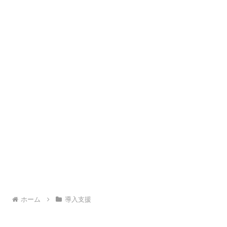
ホーム
導入支援