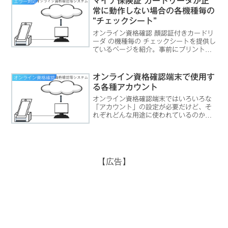
マイナ保険証 カードリーダが正
エラー対応
る情報で、主に診察券番号など...
常に動作しない場合の各機種毎の
“チェックシート”
オンライン資格確認 顔認証付きカードリ
ーダ の機種毎の チェックシートを提供し
ているページを紹介。事前にプリントア
ウトして、トラブル発生に備えることを
お勧めします。
オンライン資格確認端末で使用す
オンライン資格確認
る各種アカウント
オンライン資格確認端末ではいろいろな
「アカウント」の設定が必要だけど、そ
れぞれどんな用途に使われているのかわ
からないよ。オンライン資格確認端末の
複数のアカウントオンライン資格確認端
末を動作させるためには、複数のアカウ
ント設定が必要です。レセ...
【広告】