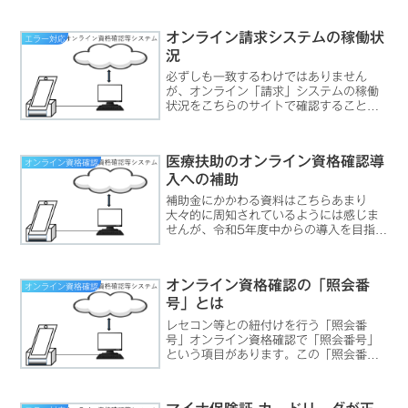
券とマイナンバーカードの一体化」イメ
ージ「診察券とマイナンバーカードの一
オンライン請求システムの稼働状
エラー対応
体化」とは デジタル庁に...
況
必ずしも一致するわけではありません
が、オンライン「請求」システムの稼働
状況をこちらのサイトで確認することが
できます。支払基金全体が影響を受ける
大規模なネットワーク障害時には何らか
の情報が掲載される可能性がありますの
医療扶助のオンライン資格確認導
オンライン資格確認
で、オンライン資格確認の動...
入への補助
補助金にかかわる資料はこちらあまり
大々的に周知されているようには感じま
せんが、令和5年度中からの導入を目指す
オンライン資格確認についても、レセプ
トコンピュータ等既存システムの改修が
必要となる場合補助の対象となります。
オンライン資格確認の「照会番
オンライン資格確認
補助の内容はこちらに示さ...
号」とは
レセコン等との紐付けを行う「照会番
号」オンライン資格確認で「照会番号」
という項目があります。この「照会番
号」は、レセコン等で患者情報を登録す
る際に、「医療機関」から「オンライン
資格確認等システム」に対して登録され