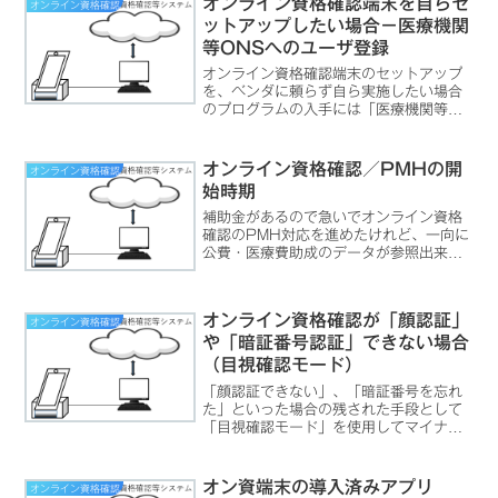
オンライン資格確認端末を自らセ
オンライン資格確認
ットアップしたい場合－医療機関
等ONSへのユーザ登録
オンライン資格確認端末のセットアップ
を、ベンダに頼らず自ら実施したい場合
のプログラムの入手には「医療機関等
ONS」へのユーザ登録が必要です。イン
ストール資源さえ入手すれば意外と容易
に導入が可能です。自力導入が可能にな
オンライン資格確認／PMHの開
オンライン資格確認
ることでリプレイス時のコストを押さえ
始時期
られることが期待できます。
補助金があるので急いでオンライン資格
確認のPMH対応を進めたけれど、一向に
公費・医療費助成のデータが参照出来ま
せん。一体どうなっているのかな？そも
そもPMHって何？そもそも、PMHって
何なのでしょう？略されているから分か
オンライン資格確認が「顔認証」
オンライン資格確認
らないのかな、と思っ...
や「暗証番号認証」できない場合
（目視確認モード）
「顔認証できない」、「暗証番号を忘れ
た」といった場合の残された手段として
「目視確認モード」を使用してマイナ保
険証を読み取ることが可能です。「目視
確認モード」は、「顔認証付きカードリ
ーダ側でパスコードを入力する」操作、
オン資端末の導入済みアプリ
オンライン資格確認