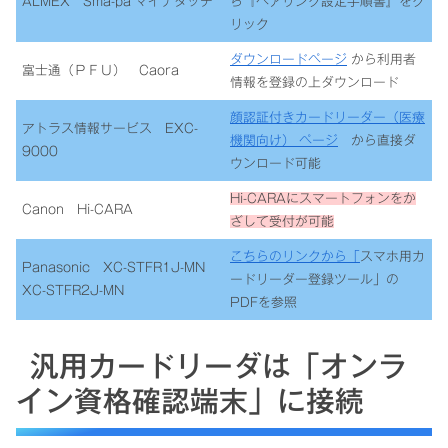
ALMEX Sma-pa マイナタッチ
ら『ペアリング設定手順書』をク
リック
ダウンロードページ
から利用者
富士通（ＰＦＵ） Caora
情報を登録の上ダウンロード
顔認証付きカードリーダー（医療
アトラス情報サービス EXC-
機関向け） ページ
から直接ダ
9000
ウンロード可能
Hi-CARAにスマートフォンをか
Canon Hi-CARA
ざして受付が可能
こちらのリンクから
「
スマホ用カ
Panasonic XC-STFR1J-MN
ードリーダー登録ツール」の
XC-STFR2J-MN
PDFを参照
汎用カードリーダは「オンラ
イン資格確認端末」に接続