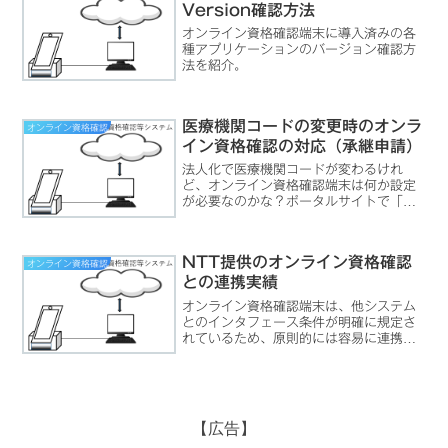
及び「オンライン資格確認端末側で本人
Version確認方法
確認済みをチェックする」操作の2種類が
あります。医療機関の運用に合わせて利
オンライン資格確認端末に導入済みの各
用することが可能です。
種アプリケーションのバージョン確認方
法を紹介。
医療機関コードの変更時のオンラ
オンライン資格確認
イン資格確認の対応（承継申請）
法人化で医療機関コードが変わるけれ
ど、オンライン資格確認端末は何か設定
が必要なのかな？ポータルサイトで「承
継申請」が必要です法人化や開設者の変
更、移転などにより医療機関等コードが
変更になる場合は、廃止となる医療機関
NTT提供のオンライン資格確認
オンライン資格確認
等コードから変更先の医療機...
との連携実績
オンライン資格確認端末は、他システム
とのインタフェース条件が明確に規定さ
れているため、原則的には容易に連携が
可能になっています。NTTのページに
は、NTT導入のサービス「オンライン資
格確認スタートパック」の連携実績が掲
載されています。
【広告】