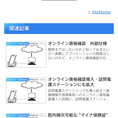
SiteMaster
関連記事
オンライン資格確認 外部仕様
オンライン資格確認
開発まではしないけれど知っておきたい
方へ実際にアプリケーションの開発はし
ないけれど、オンライン資格確認の仕組
みをより深く知っておきたいという方の
ために、外部仕様に係わる資料をさっと
読んでみていただくことをおすすめしま
す。外部仕様では、どのよ...
オンライン資格確認導入・訪問看
オンライン資格確認
護ステーションにも拡大
訪問看護ステーションでも導入拡大へ医
療機関や保険薬局へのオンライン資格確
認導入と同様に、訪問看護ステーション
に対するオンライン資格確認の導入義務
化が示されました。（こちらの資料参
照）令和6年6月から開始とされていま
院内掲示可能な “マイナ保険証”
オンライン資格確認
す。オンライン資格確認導入...