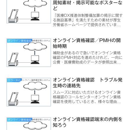
周知素材・掲示可能なポスターな
ど
「医療DX推進体制整備加算の掲示に関す
る施設基準」を満たすための素材が厚生
労働省ホームページで提供されていま
す。マイナ保険証利用啓蒙のためのポス
ターだけでなく、デジタルサイネージに
よる動画再生も可能なコンテンツが提供
オンライン資格確認／PMHの開
オンライン資格確認
されています。
始時期
補助金があるので急いでオンライン資格
確認のPMH対応を進めたけれど、一向に
公費・医療費助成のデータが参照出来ま
せん。一体どうなっているのかな？そも
そもPMHって何？そもそも、PMHって
何なのでしょう？略されているから分か
オンライン資格確認 トラブル発
エラー対応
らないのかな、と思っ...
生時の連絡先
スムーズに対応いただけるオンライン資
格確認のコールセンターオンライン資格
確認を使用しているとき、様々な理由で
顔認証付きカードリーダやオンライン資
格確認端末のモニタにエラーが表示され
ることがあります。このような場合に頼
オンライン資格確認端末の内側を
オンライン資格確認
りになるのがオンライン資...
知ろう