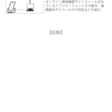
オンライン資格確認でインストールされ
ているアプリケーションとその動作、連
携動作やエラーログの所在などを紹介し
ています。オンライン資格確認端末を内
側から理解することで、ただ利用するだ
けの立場から、使いこなす立場に変われ
るように。実際にはそれほど複雑な仕組
みではないことが理解できると、トラブ
【広告】
ル発生時にも自己解決につながるのでは
ないでしょうか。