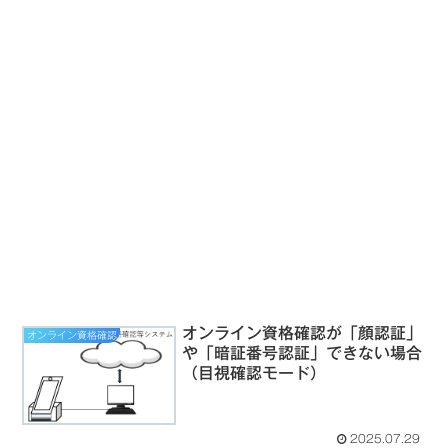
オンライン資格確認が「顔認証」
オンライン資格確認
や「暗証番号認証」できない場合
（目視確認モード）
2025.07.29