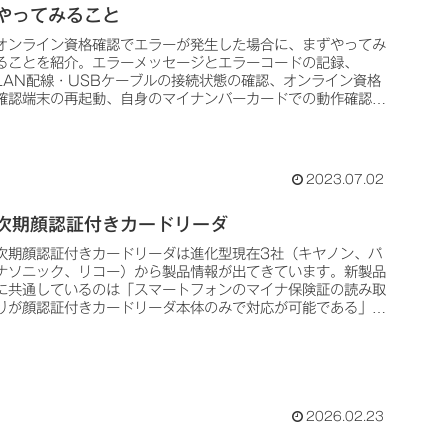
やってみること
オンライン資格確認でエラーが発生した場合に、まずやってみ
ることを紹介。エラーメッセージとエラーコードの記録、
LAN配線・USBケーブルの接続状態の確認、オンライン資格
確認端末の再起動、自身のマイナンバーカードでの動作確認な
ど。手順を踏むことでサポートに連絡した場合に話がスムーズ
に進む可能性があります。
2023.07.02
次期顔認証付きカードリーダ
次期顔認証付きカードリーダは進化型現在3社（キヤノン、パ
ナソニック、リコー）から製品情報が出てきています。新製品
に共通しているのは「スマートフォンのマイナ保険証の読み取
りが顔認証付きカードリーダ本体のみで対応が可能である」と
いう点です。なお...
2026.02.23