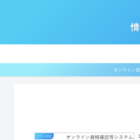
情
オンライン資
エラー対応