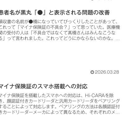
患者名が黒丸「●」と表示される問題の改善
領収書の名前が●橋になっていてびっくりしたことがあって、
これって「マイナ保険証の不具合？」って思っていた。医療機
関の受付の人は「不具合ではなくて髙橋さんはみんなこうな
る」って言われました。これってどうにかならないのかな。オ
ンライン資格確認で...
2026.03.28
マイナ保険証のスマホ搭載への対応
マイナ保険証を搭載したスマホへの対応は、Hi-CARAを除
き、顔認証付きカードリーダと汎用カードリーダをペアリング
することによって対応します。ペアリングの方法は各顔認証付
きカードリーダーメーカによって異なるため、それぞれのメー
カへ問い合わせるとよいでしょう。問い合わせ先は次の．．．