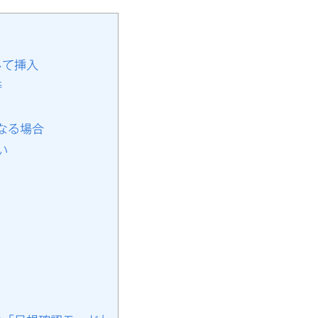
して挿入
善
なる場合
い