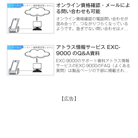
す。
オンライン資格確認・メールによ
エラー対応
る問い合わせも可能
オンライン資格確認の電話問い合わせが
混み合って、つながりづらくなっている
ようです。急ぎでない問い合わせはメー
ルフォームによる問い合わせがお勧めで
す。
アトラス情報サービス EXC-
エラー対応
9000 のQ&A資料
EXC-9000のサポート資料アトラス情報
サービスのEXC-9000のFAQ（よくある
質問）は製品ページの下部に掲載されて
います。詳細な資料はマニュアルをダウ
ンロード詳細な資料は製品ページ内から
「マニュアル」をダウンロード可能で
す。エラーコ...
【広告】