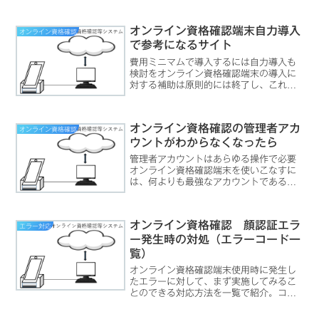
オンライン資格確認端末自力導入
オンライン資格確認
で参考になるサイト
費用ミニマムで導入するには自力導入も
検討をオンライン資格確認端末の導入に
対する補助は原則的には終了し、これか
ら導入を検討するならばなるべく安価に
導入したいと考えるのは当然のことと思
います。以前の記事で、「オンライン資
オンライン資格確認の管理者アカ
オンライン資格確認
格確認端末を自らセットア...
ウントがわからなくなったら
管理者アカウントはあらゆる操作で必要
オンライン資格確認端末を使いこなすに
は、何よりも最強なアカウントである
「管理者アカウントでログインする」と
いうことが必要です。管理者アカウント
は、オンライン資格確認端末をセットア
オンライン資格確認 顔認証エラ
エラー対応
ップする際に必ず作成されて...
ー発生時の対処（エラーコード一
覧）
オンライン資格確認端末使用時に発生し
たエラーに対して、まず実施してみるこ
とのできる対応方法を一覧で紹介。コー
ド毎のエラー内容、対応方法案を記載し
てあるので、迅速な対応の参考になりま