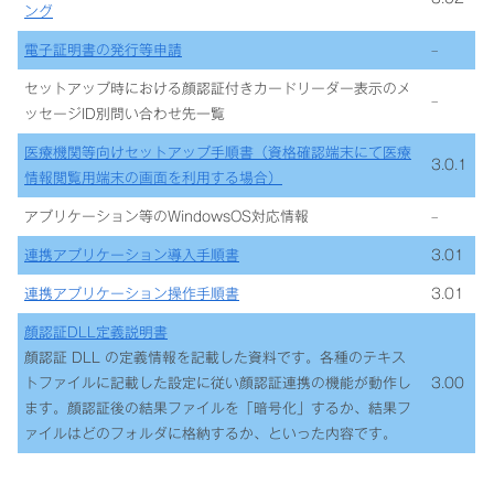
ング
電子証明書の発行等申請
–
セットアップ時における顔認証付きカードリーダー表示のメ
–
ッセージID別問い合わせ先一覧
医療機関等向けセットアップ手順書（資格確認端末にて医療
3.0.1
情報閲覧用端末の画面を利用する場合）
アプリケーション等のWindowsOS対応情報
–
連携アプリケーション導入手順書
3.01
連携アプリケーション操作手順書
3.01
顔認証DLL定義説明書
顔認証 DLL の定義情報を記載した資料です。各種のテキス
トファイルに記載した設定に従い顔認証連携の機能が動作し
3.00
ます。顔認証後の結果ファイルを「暗号化」するか、結果フ
ァイルはどのフォルダに格納するか、といった内容です。