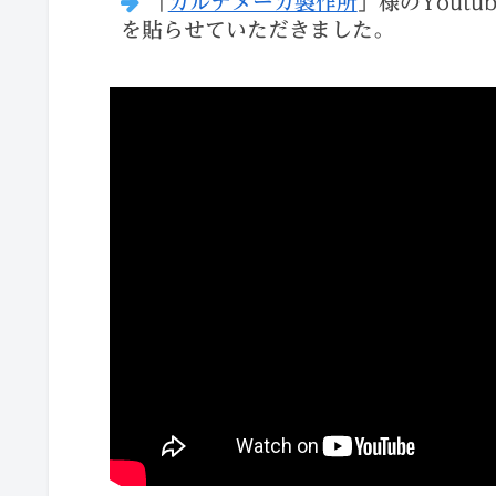
「
カルテメーカ製作所
」様のYout
を貼らせていただきました。