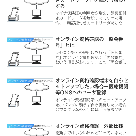
する
マイナ保険証の利用者が増え、顔認証付
きカードリーダを増設したくなった場
合、「顔認証付きカードリーダだけを増
やせる場合」と「顔認証付きカードリー
ダとオンライン資格確認端末を共に増や
なければならない場合」があります。カ
オンライン資格確認の「照会番
オンライン資格確認
ードリーダのメーカによる差もあります
号」とは
ので、事前の確認が必要です。
レセコン等との紐付けを行う「照会番
号」オンライン資格確認で「照会番号」
という項目があります。この「照会番
号」は、レセコン等で患者情報を登録す
る際に、「医療機関」から「オンライン
資格確認等システム」に対して登録され
オンライン資格確認端末を自らセ
オンライン資格確認
る情報で、主に診察券番号など...
ットアップしたい場合－医療機関
等ONSへのユーザ登録
オンライン資格確認端末のセットアップ
を、ベンダに頼らず自ら実施したい場合
のプログラムの入手には「医療機関等
ONS」へのユーザ登録が必要です。イン
ストール資源さえ入手すれば意外と容易
に導入が可能です。自力導入が可能にな
オンライン資格確認 外部仕様
オンライン資格確認
ることでリプレイス時のコストを押さえ
開発まではしないけれど知っておきたい
られることが期待できます。