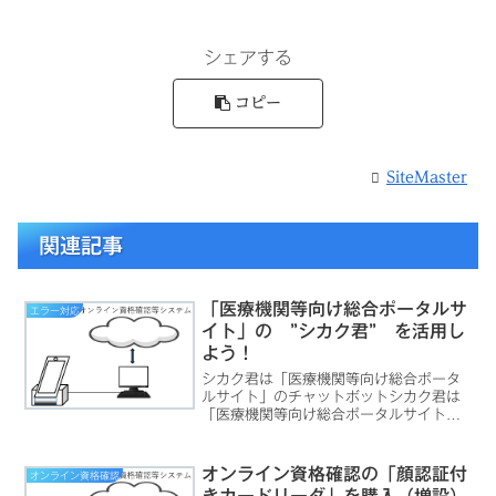
シェアする
コピー
SiteMaster
関連記事
「医療機関等向け総合ポータルサ
エラー対応
イト」の ”シカク君” を活用し
よう！
シカク君は「医療機関等向け総合ポータ
ルサイト」のチャットボットシカク君は
「医療機関等向け総合ポータルサイト」
にアクセスすると右下の方に表示されて
います。クリックすると、下図のような
リンクが表示され、マッチする内容があ
オンライン資格確認の「顔認証付
オンライン資格確認
ればかなり適切な案内へ導...
きカードリーダ」を購入（増設）