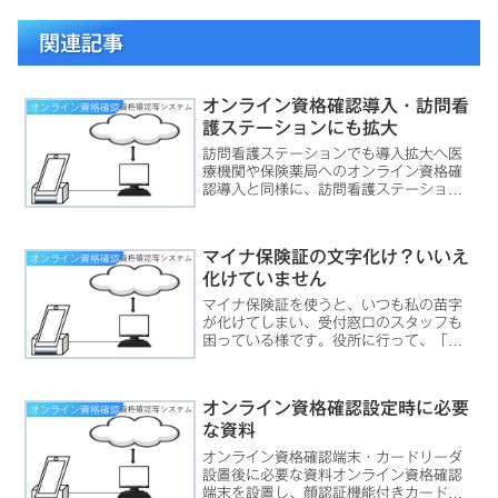
関連記事
オンライン資格確認導入・訪問看
オンライン資格確認
護ステーションにも拡大
訪問看護ステーションでも導入拡大へ医
療機関や保険薬局へのオンライン資格確
認導入と同様に、訪問看護ステーション
に対するオンライン資格確認の導入義務
化が示されました。（こちらの資料参
照）令和6年6月から開始とされていま
マイナ保険証の文字化け？いいえ
オンライン資格確認
す。オンライン資格確認導入...
化けていません
マイナ保険証を使うと、いつも私の苗字
が化けてしまい、受付窓口のスタッフも
困っている様です。役所に行って、「文
字が化けているので直して」とお願いし
ているのに、一向に直りません。報道で
も誤解している「文字化け」表現こない
オンライン資格確認設定時に必要
オンライン資格確認
だテレビでも報道されてい...
な資料
オンライン資格確認端末・カードリーダ
設置後に必要な資料オンライン資格確認
端末を設置し、顔認証機能付きカードリ