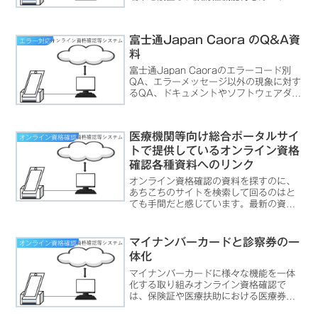
ーダを接続し、回線の整備が終わると、
次は施設としての情報を設定する必要が
あります。この作業に必要なのが「電子
富士通Japan Caora のQ&A資
エラー対応
証明書」と「マスタアカウ...
料
富士通Japan Caoraのエラーコード別
QA、エラーメッセージ以外の現象に対す
るQA、ドキュメントやソフトウェアダウ
ンロードの案内。
医療機関等向け総合ポータルサイ
オンライン資格確認
トで提供しているオンライン資格
確認各種資料へのリンク
オンライン資格確認の資料を探すのに、
あちこちのサイトを検索して回るのはと
ても手間だと感じています。最新の資料
が一カ所で閲覧可能なら便利なのだけれ
ど。「医療機関等向けポータルサイト」
が「医療機関等向け総合ポータルサイ
マイナンバーカードと診察券の一
オンライン資格確認
ト」へ「医療機関等向け総合...
体化
マイナンバーカードに様々な機能を一体
化する取り組みオンライン資格確認で
は、保険証や医療扶助における医療券な
どの情報を、マイナンバーカードを使用